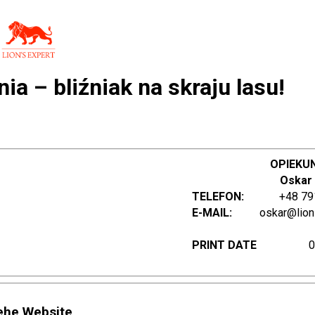
a – bliźniak na skraju lasu!
OPIEKU
Oskar
TELEFON:
+48 79
E-MAIL:
oskar@lion
PRINT DATE
0
ehe Website