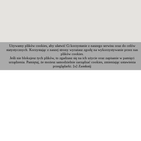
Używamy plików cookies, aby ułatwić Ci korzystanie z naszego serwisu oraz do celów
statystycznych. Korzystając z naszej strony wyrażasz zgodę na wykorzystywanie przez nas
plików cookies.
Jeśli nie blokujesz tych plików, to zgadzasz się na ich użycie oraz zapisanie w pamięci
urządzenia. Pamiętaj, że możesz samodzielnie zarządzać cookies, zmieniając ustawienia
przeglądarki.
[x] Zamknij