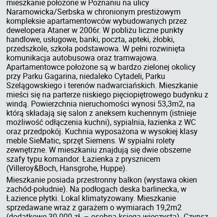
mieszkanie położone w Poznaniu na ulicy
Naramowicka/Serbska w chronionym prestiżowym
kompleksie apartamentowców wybudowanych przez
dewelopera Ataner w 2006r. W pobliżu liczne punkty
handlowe, usługowe, banki, poczta, apteki, żłobki,
przedszkole, szkoła podstawowa. W pełni rozwinięta
komunikacja autobusowa oraz tramwajowa.
Apartamentowce położone są w bardzo zielonej okolicy
przy Parku Gagarina, niedaleko Cytadeli, Parku
Szelągowskiego i terenów nadwarciańskich. Mieszkanie
mieści się na parterze niskiego pięciopiętrowego budynku z
windą. Powierzchnia nieruchomości wynosi 53,3m2, na
którą składają się salon z aneksem kuchennym (istnieje
możliwość odłączenia kuchni), sypialnia, łazienka z WC
oraz przedpokój. Kuchnia wyposażona w wysokiej klasy
meble SieMatic, sprzęt Siemens. W sypialni rolety
zewnętrzne. W mieszkaniu znajdują się dwie obszerne
szafy typu komandor. Łazienka z prysznicem
(Villeroy&Boch, Hansgrohe, Huppe).
Mieszkanie posiada przestronny balkon (wystawa okien
zachód-południe). Na podłogach deska barlinecka, w
Łazience płytki. Lokal klimatyzowany. Mieszkanie
sprzedawane wraz z garażem o wymiarach 19,2m2
(dodatkowe 30.000 zł. – osobna księga wieczysta). Czynsz