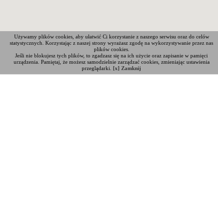
Używamy plików cookies, aby ułatwić Ci korzystanie z naszego serwisu oraz do celów
statystycznych. Korzystając z naszej strony wyrażasz zgodę na wykorzystywanie przez nas
plików cookies.
Jeśli nie blokujesz tych plików, to zgadzasz się na ich użycie oraz zapisanie w pamięci
urządzenia. Pamiętaj, że możesz samodzielnie zarządzać cookies, zmieniając ustawienia
przeglądarki.
[x] Zamknij