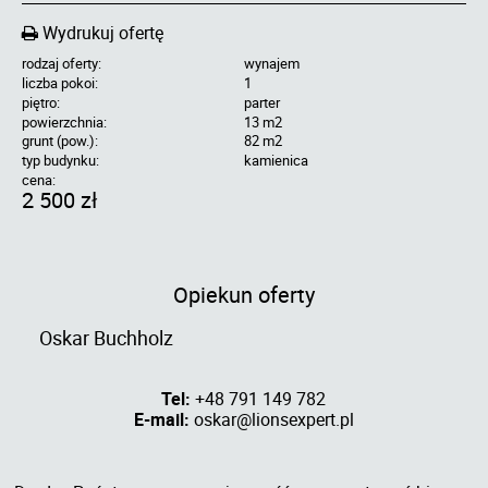
Wydrukuj ofertę
rodzaj oferty:
wynajem
liczba pokoi:
1
piętro:
parter
powierzchnia:
13 m2
grunt (pow.):
82 m2
typ budynku:
kamienica
cena:
2 500 zł
Opiekun oferty
Oskar Buchholz
Tel:
+48 791 149 782
E-mail:
oskar@lionsexpert.pl