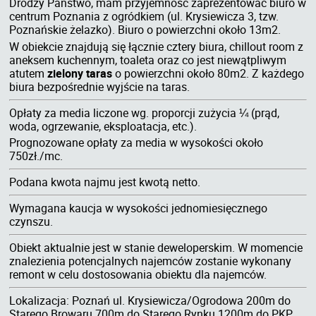
Drodzy Państwo, mam przyjemność zaprezentować biuro w
centrum Poznania z ogródkiem (ul. Krysiewicza 3, tzw.
Poznańskie żelazko). Biuro o powierzchni około 13m2.
W obiekcie znajdują się łącznie cztery biura, chillout room z
aneksem kuchennym, toaleta oraz co jest niewątpliwym
atutem
zielony taras
o powierzchni około 80m2. Z każdego
biura bezpośrednie wyjście na taras.
Opłaty za media liczone wg. proporcji zużycia ¼ (prąd,
woda, ogrzewanie, eksploatacja, etc.).
Prognozowane opłaty za media w wysokości około
750zł./mc.
Podana kwota najmu jest kwotą netto.
Wymagana kaucja w wysokości jednomiesięcznego
czynszu.
Obiekt aktualnie jest w stanie deweloperskim. W momencie
znalezienia potencjalnych najemców zostanie wykonany
remont w celu dostosowania obiektu dla najemców.
Lokalizacja: Poznań ul. Krysiewicza/Ogrodowa 200m do
Starego Browaru 700m do Starego Rynku 1200m do PKP