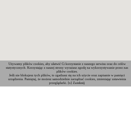
Używamy plików cookies, aby ułatwić Ci korzystanie z naszego serwisu oraz do celów
statystycznych. Korzystając z naszej strony wyrażasz zgodę na wykorzystywanie przez nas
plików cookies.
Jeśli nie blokujesz tych plików, to zgadzasz się na ich użycie oraz zapisanie w pamięci
urządzenia. Pamiętaj, że możesz samodzielnie zarządzać cookies, zmieniając ustawienia
przeglądarki.
[x] Zamknij