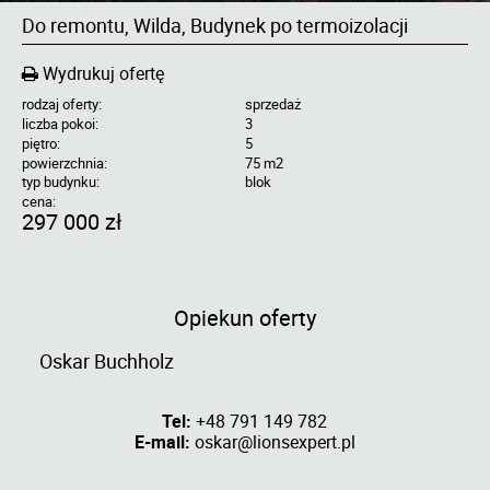
Do remontu, Wilda, Budynek po termoizolacji
Wydrukuj ofertę
rodzaj oferty:
sprzedaż
liczba pokoi:
3
piętro:
5
powierzchnia:
75 m2
typ budynku:
blok
cena:
297 000 zł
Opiekun oferty
Oskar Buchholz
Tel:
+48 791 149 782
E-mail:
oskar@lionsexpert.pl