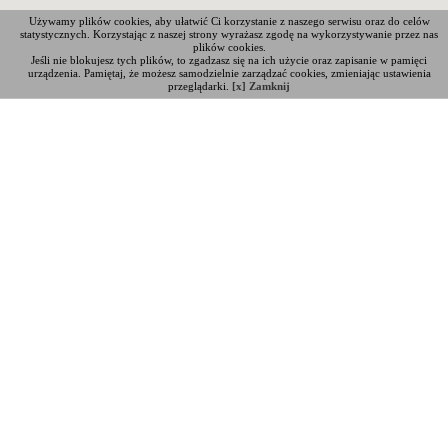
Używamy plików cookies, aby ułatwić Ci korzystanie z naszego serwisu oraz do celów
statystycznych. Korzystając z naszej strony wyrażasz zgodę na wykorzystywanie przez nas
plików cookies.
Jeśli nie blokujesz tych plików, to zgadzasz się na ich użycie oraz zapisanie w pamięci
urządzenia. Pamiętaj, że możesz samodzielnie zarządzać cookies, zmieniając ustawienia
przeglądarki.
[x] Zamknij