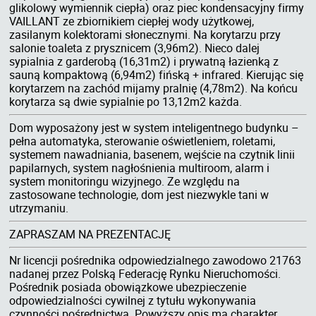
glikolowy wymiennik ciepła) oraz piec kondensacyjny firmy
VAILLANT ze zbiornikiem ciepłej wody użytkowej,
zasilanym kolektorami słonecznymi. Na korytarzu przy
salonie toaleta z prysznicem (3,96m2). Nieco dalej
sypialnia z garderobą (16,31m2) i prywatną łazienką z
sauną kompaktową (6,94m2) fińską + infrared. Kierując się
korytarzem na zachód mijamy pralnię (4,78m2). Na końcu
korytarza są dwie sypialnie po 13,12m2 każda.
Dom wyposażony jest w system inteligentnego budynku –
pełna automatyka, sterowanie oświetleniem, roletami,
systemem nawadniania, basenem, wejście na czytnik linii
papilarnych, system nagłośnienia multiroom, alarm i
system monitoringu wizyjnego. Ze względu na
zastosowane technologie, dom jest niezwykle tani w
utrzymaniu.
ZAPRASZAM NA PREZENTACJĘ
Nr licencji pośrednika odpowiedzialnego zawodowo 21763
nadanej przez Polską Federację Rynku Nieruchomości.
Pośrednik posiada obowiązkowe ubezpieczenie
odpowiedzialności cywilnej z tytułu wykonywania
czynności pośrednictwa. Powyższy opis ma charakter