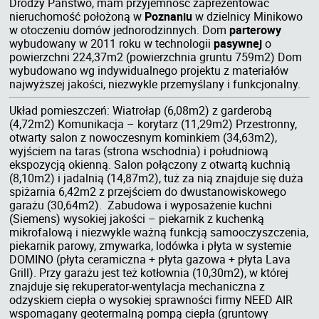
Drodzy Państwo, mam przyjemność zaprezentować
nieruchomość położoną w
Poznaniu
w dzielnicy Minikowo
w otoczeniu domów jednorodzinnych. Dom
parterowy
wybudowany w 2011 roku w technologii
pasywnej
o
powierzchni 224,37m2 (powierzchnia gruntu 759m2) Dom
wybudowano wg indywidualnego projektu z materiałów
najwyższej jakości, niezwykle przemyślany i funkcjonalny.
Układ pomieszczeń: Wiatrołap (6,08m2) z garderobą
(4,72m2) Komunikacja – korytarz (11,29m2) Przestronny,
otwarty salon z nowoczesnym kominkiem (34,63m2),
wyjściem na taras (strona wschodnia) i południową
ekspozycją okienną. Salon połączony z otwartą kuchnią
(8,10m2) i jadalnią (14,87m2), tuż za nią znajduje się duża
spiżarnia 6,42m2 z przejściem do dwustanowiskowego
garażu (30,64m2). Zabudowa i wyposażenie kuchni
(Siemens) wysokiej jakości – piekarnik z kuchenką
mikrofalową i niezwykle ważną funkcją samooczyszczenia,
piekarnik parowy, zmywarka, lodówka i płyta w systemie
DOMINO (płyta ceramiczna + płyta gazowa + płyta Lava
Grill). Przy garażu jest też kotłownia (10,30m2), w której
znajduje się rekuperator-wentylacja mechaniczna z
odzyskiem ciepła o wysokiej sprawności firmy NEED AIR
wspomagany geotermalną pompą ciepła (gruntowy