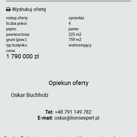
Wydrukuj ofertę
rodzaj oferty:
sprzedaż
liczba pokoi:
4
piętro:
parter
powierzchnia:
225 m2
grunt (pow.):
759 m2
typ budynku:
wolnostojący
cena:
1 790 000 zł
Opiekun oferty
Oskar Buchholz
Tel:
+48 791 149 782
E-mail:
oskar@lionsexpert.pl