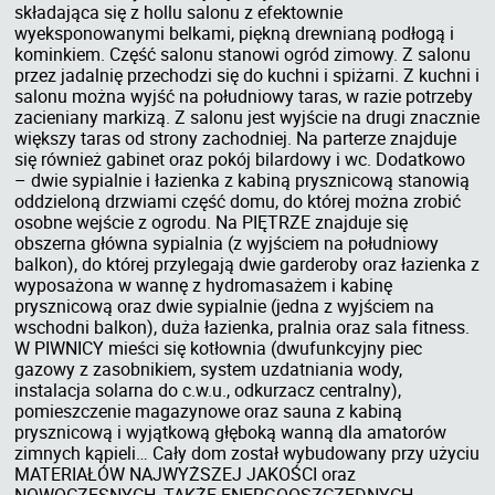
składająca się z hollu salonu z efektownie
wyeksponowanymi belkami, piękną drewnianą podłogą i
kominkiem. Część salonu stanowi ogród zimowy. Z salonu
przez jadalnię przechodzi się do kuchni i spiżarni. Z kuchni i
salonu można wyjść na południowy taras, w razie potrzeby
zacieniany markizą. Z salonu jest wyjście na drugi znacznie
większy taras od strony zachodniej. Na parterze znajduje
się również gabinet oraz pokój bilardowy i wc. Dodatkowo
– dwie sypialnie i łazienka z kabiną prysznicową stanowią
oddzieloną drzwiami część domu, do której można zrobić
osobne wejście z ogrodu. Na PIĘTRZE znajduje się
obszerna główna sypialnia (z wyjściem na południowy
balkon), do której przylegają dwie garderoby oraz łazienka z
wyposażona w wannę z hydromasażem i kabinę
prysznicową oraz dwie sypialnie (jedna z wyjściem na
wschodni balkon), duża łazienka, pralnia oraz sala fitness.
W PIWNICY mieści się kotłownia (dwufunkcyjny piec
gazowy z zasobnikiem, system uzdatniania wody,
instalacja solarna do c.w.u., odkurzacz centralny),
pomieszczenie magazynowe oraz sauna z kabiną
prysznicową i wyjątkową głęboką wanną dla amatorów
zimnych kąpieli… Cały dom został wybudowany przy użyciu
MATERIAŁÓW NAJWYŻSZEJ JAKOŚCI oraz
NOWOCZESNYCH, TAKŻE ENERGOOSZCZĘDNYCH,