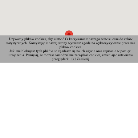
Używamy plików cookies, aby ułatwić Ci korzystanie z naszego serwisu oraz do celów
statystycznych. Korzystając z naszej strony wyrażasz zgodę na wykorzystywanie przez nas
plików cookies.
Jeśli nie blokujesz tych plików, to zgadzasz się na ich użycie oraz zapisanie w pamięci
urządzenia. Pamiętaj, że możesz samodzielnie zarządzać cookies, zmieniając ustawienia
przeglądarki.
[x] Zamknij