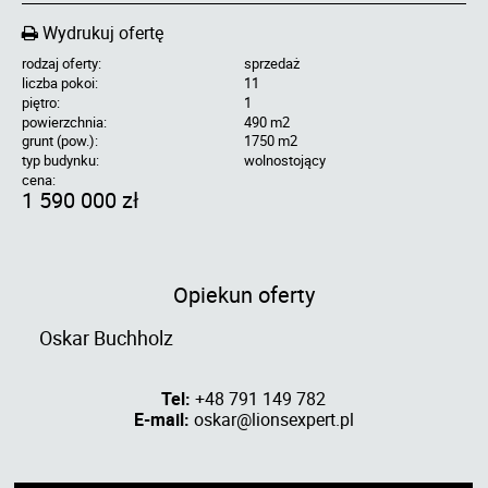
Wydrukuj ofertę
rodzaj oferty:
sprzedaż
liczba pokoi:
11
piętro:
1
powierzchnia:
490 m2
grunt (pow.):
1750 m2
typ budynku:
wolnostojący
cena:
1 590 000 zł
Opiekun oferty
Oskar Buchholz
Tel:
+48 791 149 782
E-mail:
oskar@lionsexpert.pl