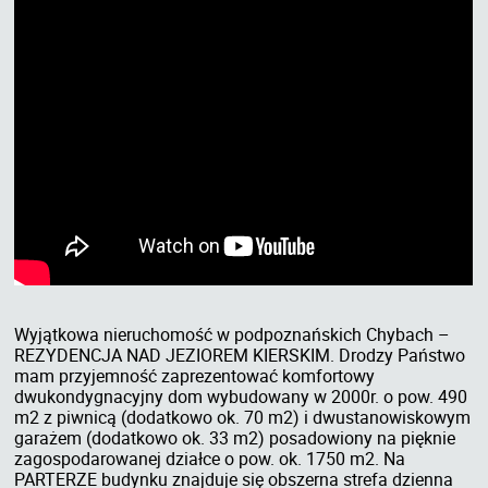
Wyjątkowa nieruchomość w podpoznańskich Chybach –
REZYDENCJA NAD JEZIOREM KIERSKIM. Drodzy Państwo
mam przyjemność zaprezentować komfortowy
dwukondygnacyjny dom wybudowany w 2000r. o pow. 490
m2 z piwnicą (dodatkowo ok. 70 m2) i dwustanowiskowym
garażem (dodatkowo ok. 33 m2) posadowiony na pięknie
zagospodarowanej działce o pow. ok. 1750 m2. Na
PARTERZE budynku znajduje się obszerna strefa dzienna