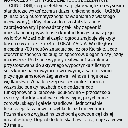
TECHNOLOGII, czego efektem są piękne wnętrza o wysokim
standardzie wykończenia i dużej funkcjonalności. OGRÓD
(z instalacją automatycznego nawadniania z własnego
ujęcia wody), który otacza dom został starannie
zaprojektowany i prowadzony tak, aby zapewnić
mieszkańcom prywatność i komfort korzystania z jego
walorów. W zachodniej części ogrodu znajduje się kryty
basen o wym. ok. 7mx4m. LOKALIZACJA: W odległości
niespełna 700 metrów znajduje się jezioro Kierskie. Jego
otoczenie zachęca do długich spacerów, biegania czy jazdy
na rowerze. Rodzinne wypady ułatwia infrastruktura
przystosowana do aktywnego wypoczynku z licznymi
ścieżkami spacerowymi i rowerowymi, a samo jezioro
przyciąga amatorów żeglarstwa i windsurfingu oraz
wędkarstwa. W najbliższej okolicy znaleźć można
wszystkie punkty niezbędne do codziennego
funkcjonowania: placówki edukacyjne – przedszkola
i szkoły, obiekty sportowe i rekreacyjne, przychodnie
zdrowia, sklepy i galerie handlowe. Jednocześnie
lokalizacja ta zapewnia szybki dojazd do centrum
Poznania oraz wyjazd na zachodnią obwodnicę i dalej
na autostradę. Dojazd do lotniska Ławica zajmuje zaledwie
20 minut.