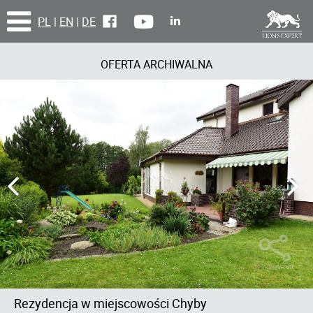
PL
|
EN
|
DE
OFERTA ARCHIWALNA
Rezydencja w miejscowości Chyby